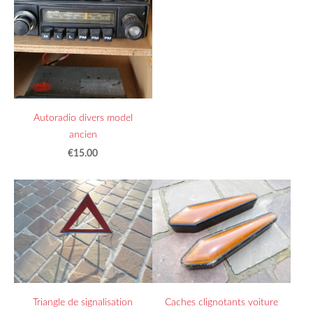
Autoradio divers model
ancien
€15.00
Triangle de signalisation
Caches clignotants voiture