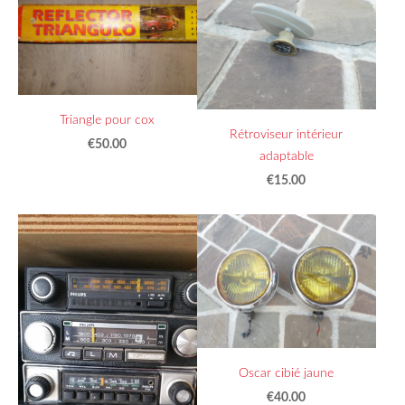
Triangle pour cox
Rétroviseur intérieur
€50.00
adaptable
€15.00
Oscar cibié jaune
€40.00