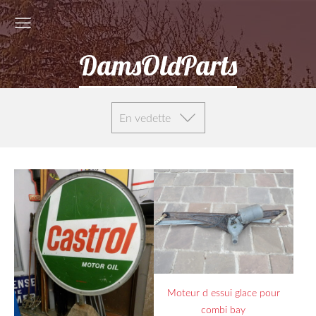
DamsOldParts
En vedette
Moteur d essui glace pour
combi bay