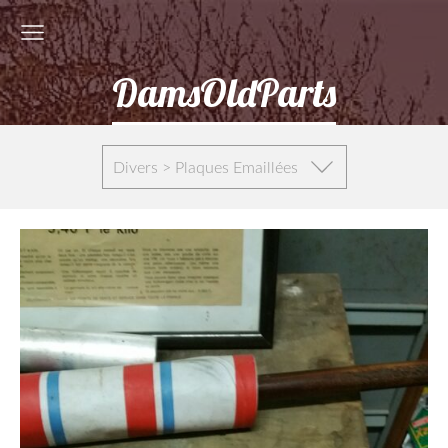
DamsOldParts
Divers > Plaques Emaillées