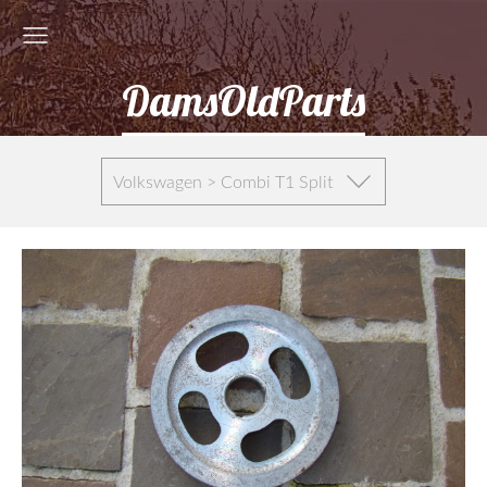
DamsOldParts
Volkswagen > Combi T1 Split